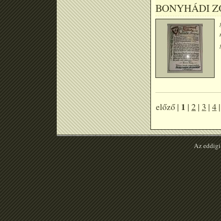
BONYHÁDI 
1
előző |
|
2
|
3
|
4
Az eddigi