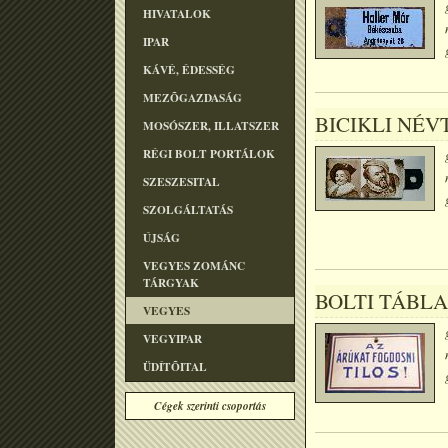
HIVATALOK
IPAR
KÁVÉ, ÉDESSÉG
MEZÕGAZDASÁG
BICIKLI NÉ
MOSÓSZER, ILLATSZER
RÉGI BOLT PORTÁLOK
SZESZESITAL
SZOLGÁLTATÁS
ÚJSÁG
VEGYES ZOMÁNC
TÁRGYAK
BOLTI TÁBLA
VEGYES
VEGYIPAR
ÜDÍTÕITAL
Cégek szerinti csoportás