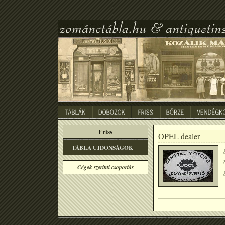
Friss
OPEL dealer
TÁBLA ÚJDONSÁGOK
Cégek szerinti csoportás