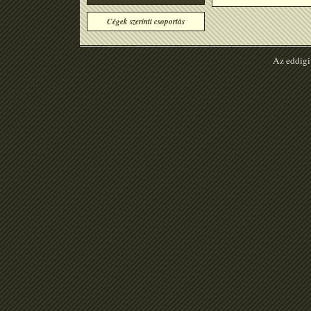
Cégek szerinti csoportás
Az eddigi