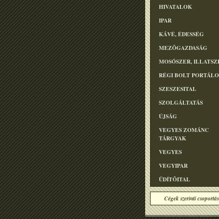
HIVATALOK
IPAR
KÁVÉ, ÉDESSÉG
MEZÕGAZDASÁG
MOSÓSZER, ILLATSZ
RÉGI BOLT PORTÁL
SZESZESITAL
SZOLGÁLTATÁS
ÚJSÁG
VEGYES ZOMÁNC
TÁRGYAK
VEGYES
VEGYIPAR
ÜDÍTÕITAL
Cégek szerinti csoportás