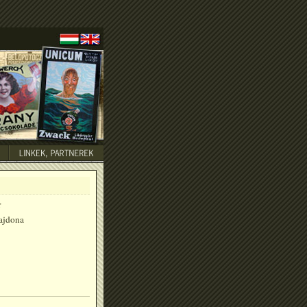
:
jdona