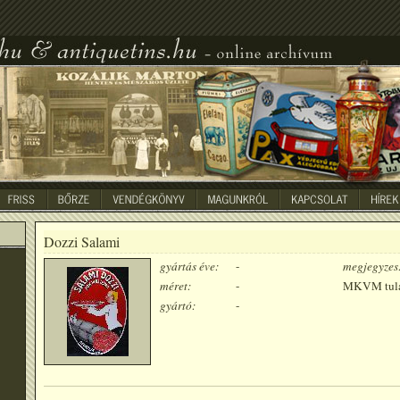
Dozzi Salami
gyártás éve:
-
megjegyzes
méret:
-
MKVM tula
gyártó:
-