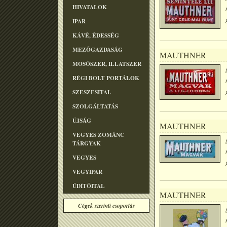
HIVATALOK
IPAR
KÁVÉ, ÉDESSÉG
MEZÕGAZDASÁG
MAUTHNER
MOSÓSZER, ILLATSZER
RÉGI BOLT PORTÁLOK
SZESZESITAL
SZOLGÁLTATÁS
ÚJSÁG
MAUTHNER
VEGYES ZOMÁNC
TÁRGYAK
VEGYES
VEGYIPAR
ÜDÍTÕITAL
MAUTHNER
Cégek szerinti csoportás