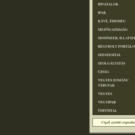
HIVATALOK
IPAR
KÁVÉ, ÉDESSÉG
MEZÕGAZDASÁG
MOSÓSZER, ILLATSZ
RÉGI BOLT PORTÁL
SZESZESITAL
SZOLGÁLTATÁS
ÚJSÁG
VEGYES ZOMÁNC
TÁRGYAK
VEGYES
VEGYIPAR
ÜDÍTÕITAL
Cégek szerinti csoportás