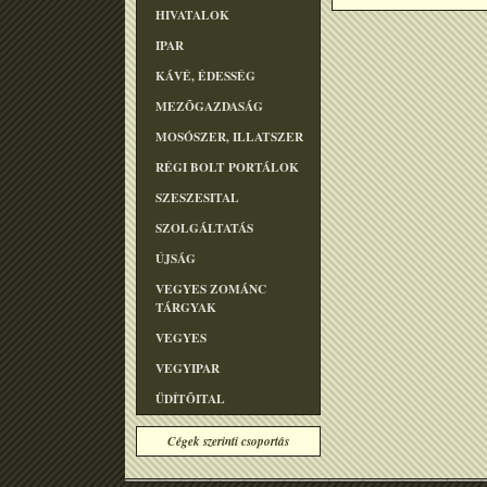
HIVATALOK
IPAR
KÁVÉ, ÉDESSÉG
MEZÕGAZDASÁG
MOSÓSZER, ILLATSZER
RÉGI BOLT PORTÁLOK
SZESZESITAL
SZOLGÁLTATÁS
ÚJSÁG
VEGYES ZOMÁNC
TÁRGYAK
VEGYES
VEGYIPAR
ÜDÍTÕITAL
Cégek szerinti csoportás