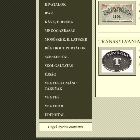
HIVATALOK
IPAR
KÁVÉ, ÉDESSÉG
MEZÕGAZDASÁG
MOSÓSZER, ILLATSZER
TRANSSYLVANI
RÉGI BOLT PORTÁLOK
SZESZESITAL
SZOLGÁLTATÁS
ÚJSÁG
VEGYES ZOMÁNC
TÁRGYAK
VEGYES
VEGYIPAR
ÜDÍTÕITAL
Cégek szerinti csoportás