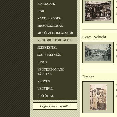
HIVATALOK
IPAR
KÁVÉ, ÉDESSÉG
MEZÕGAZDASÁG
MOSÓSZER, ILLATSZER
Ceres, Schicht
RÉGI BOLT PORTÁLOK
SZESZESITAL
SZOLGÁLTATÁS
ÚJSÁG
VEGYES ZOMÁNC
TÁRGYAK
Dreher
VEGYES
VEGYIPAR
ÜDÍTÕITAL
Cégek szerinti csoportás