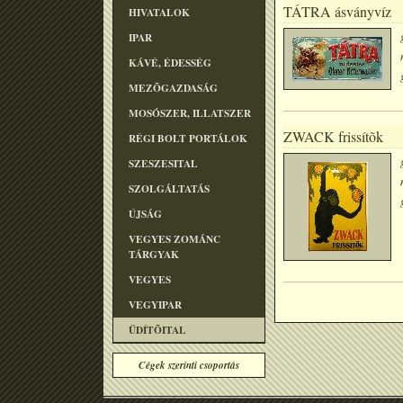
TÁTRA ásványvíz
HIVATALOK
IPAR
KÁVÉ, ÉDESSÉG
MEZÕGAZDASÁG
MOSÓSZER, ILLATSZER
ZWACK frissítõk
RÉGI BOLT PORTÁLOK
SZESZESITAL
SZOLGÁLTATÁS
ÚJSÁG
VEGYES ZOMÁNC
TÁRGYAK
VEGYES
VEGYIPAR
ÜDÍTÕITAL
Cégek szerinti csoportás