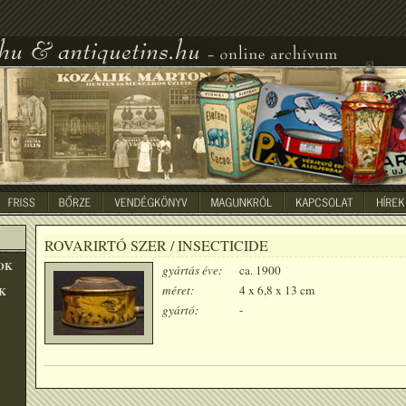
ROVARIRTÓ SZER / INSECTICIDE
OK
gyártás éve:
ca. 1900
méret:
4 x 6,8 x 13 cm
K
gyártó:
-