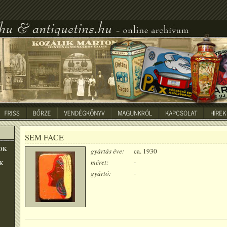
SEM FACE
OK
gyártás éve:
ca. 1930
méret:
-
K
gyártó:
-