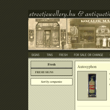
Fresh
Autosyphon
FRESH SIGNS
Sort by companies