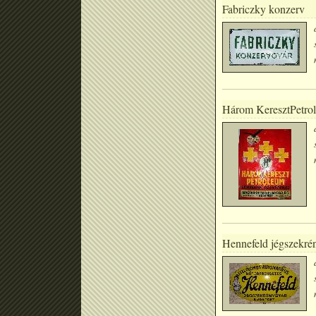
Fabriczky konzerv
Három KeresztPetro
Hennefeld jégszekré